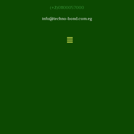
01100057000(2+)
info@techno-bond.com.eg
القائمة